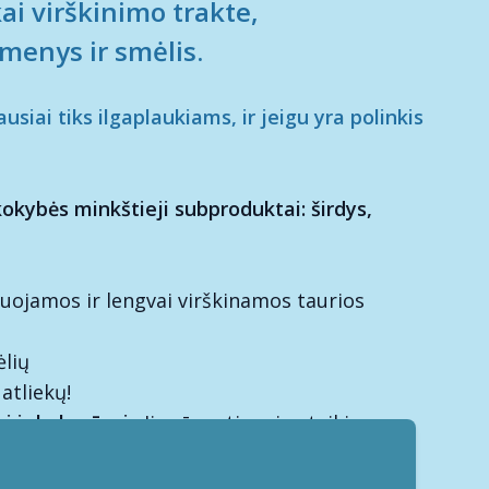
ai virškinimo trakte,
menys ir smėlis.
siai tiks ilgaplaukiams, ir jeigu yra polinkis
kokybės minkštieji subproduktai: širdys,
ruojamos ir lengvai virškinamos taurios
ėlių
atliekų!
​ai ir kukurūzai.
Jie rūpestingai suteikia
agų ir ląstelienos. Paruošti specialios
technologijos.