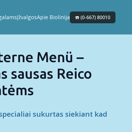
galams
Įžvalgos
Apie Biolinija
☎️ (0-667) 80010
terne Menü –
s sausas Reico
atėms
pecialiai sukurtas siekiant kad