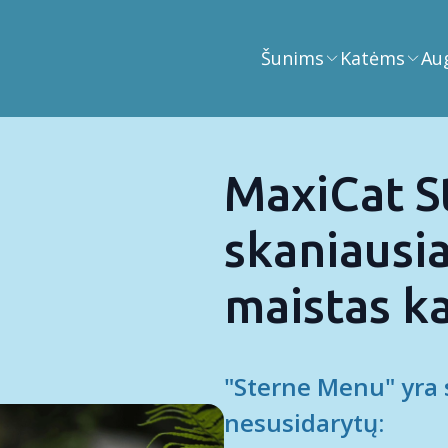
Šunims
Katėms
Au
MaxiCat S
skaniausia
maistas k
"Sterne Menu" yra s
nesusidarytų: