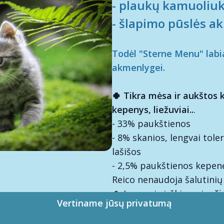
- plaukų kamuoliuk
-
šlapimo pūslės ak
Todėl "Sterne Menu" labiau
akmenlygei.
🍀 Tikra mėsa ir aukštos 
kepenys, liežuviai..
.
- 33% paukštienos
- 8% skanios, lengvai tole
lašišos
- 2,5% paukštienos kepen
Reico nenaudoja šalutinių 
🍀 Lengvai virškinami
ryži
Vertiname jūsų privatumą
energijos, maistinių medži
švelnios šalto paruošimo 