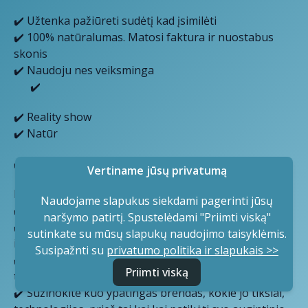
✔️ Užtenka pažiūreti sudėtį kad įsimilėti
✔️ 100% natūralumas. Matosi faktura ir nuostabus
skonis
✔️ Naudoju nes veiksminga
✔️
✔️ Reality show
✔️ Natūr
✔️ Sudarome sutartį
Vertiname jūsų privatumą
Kaip atskirti
Naudojame slapukus siekdami pagerinti jūsų
✔️ Daug kas ne apie rupestį augintiniams
naršymo patirtį. Spustelėdami "Priimti viską"
✔️ Jokiu budu kokibiškas produktas negali būti pigus,
sutinkate su mūsų slapukų naudojimo taisyklėmis.
ir dar pagal akcijas
Susipažnti su
privatumo politika ir slapukais >>
✔️ Ar yra savo technologijos, formulės, savo
Priimti viską
technologai
✔️ Sužinokite kuo ypatingas brendas, kokie jo tikslai,