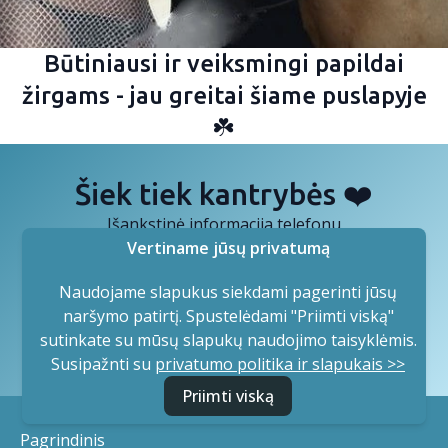
Būtiniausi ir veiksmingi papildai
žirgams - jau greitai šiame puslapyje
☘️
Šiek tiek kantrybės ❤️
Išankstinė informacija telefonu
Vertiname jūsų privatumą
☎️ +370 667 80010
Naudojame slapukus siekdami pagerinti jūsų
naršymo patirtį. Spustelėdami "Priimti viską"
⏪ Atgal į pagrindinį puslapį
sutinkate su mūsų slapukų naudojimo taisyklėmis.
Susipažnti su
privatumo politika ir slapukais >>
Priimti viską
Pagrindinis